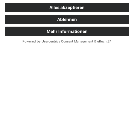
Höllenbergstraße 11
74196 Neuenstadt
Kontakt
Telefon: +49 171 4147334
E-Mail: info@tanja-kuhn.de
Verbraucher­streit­
beilegung/Universal­
schlichtungs­stelle
Wir sind nicht bereit oder verpflichtet, an
Streitbeilegungsverfahren vor einer
Verbraucherschlichtungsstelle teilzunehmen.